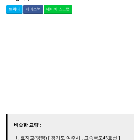
트위터
페이스북
네이버 스크랩
비슷한 교량 :
효지교(양평) [ 경기도 여주시 , 고속국도45호선 ]