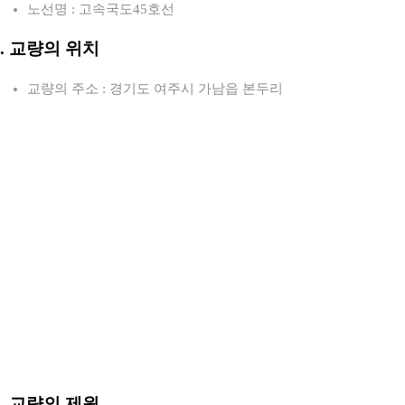
노선명 : 고속국도45호선
2. 교량의 위치
교량의 주소 : 경기도 여주시 가남읍 본두리
3. 교량의 제원