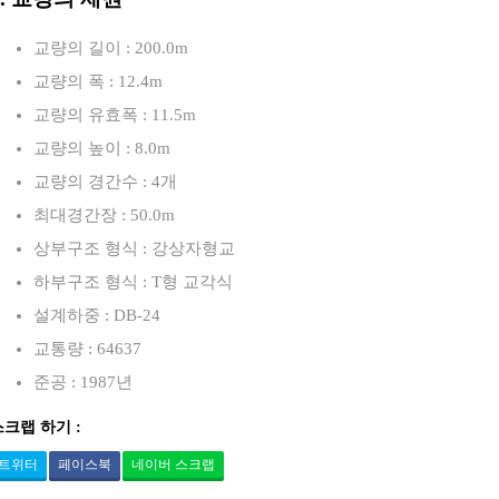
교량의 길이 : 200.0m
교량의 폭 : 12.4m
교량의 유효폭 : 11.5m
교량의 높이 : 8.0m
교량의 경간수 : 4개
최대경간장 : 50.0m
상부구조 형식 : 강상자형교
하부구조 형식 : T형 교각식
설계하중 : DB-24
교통량 : 64637
준공 : 1987년
스크랩 하기 :
트위터
페이스북
네이버 스크랩