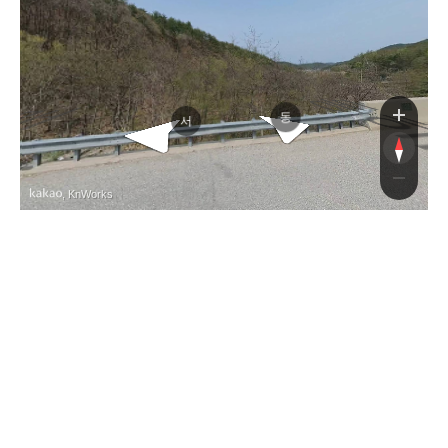
동해고속도로
동해고속도로
동
서
, KnWorks