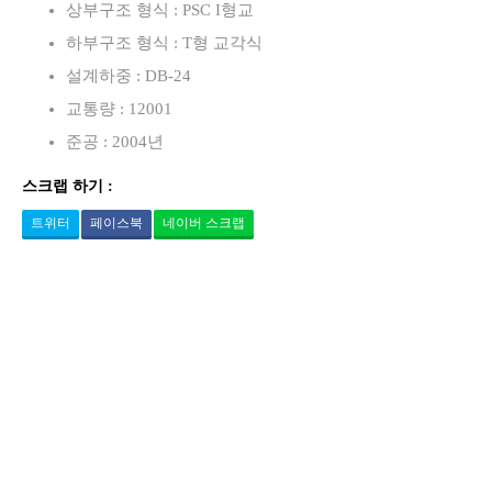
상부구조 형식 : PSC I형교
하부구조 형식 : T형 교각식
설계하중 : DB-24
교통량 : 12001
준공 : 2004년
스크랩 하기 :
트위터
페이스북
네이버 스크랩