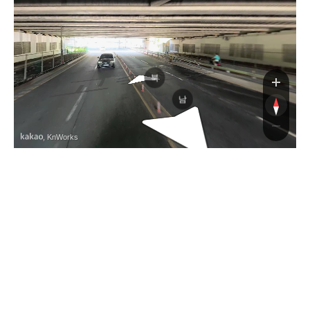
속도로
북
남
, KnWorks