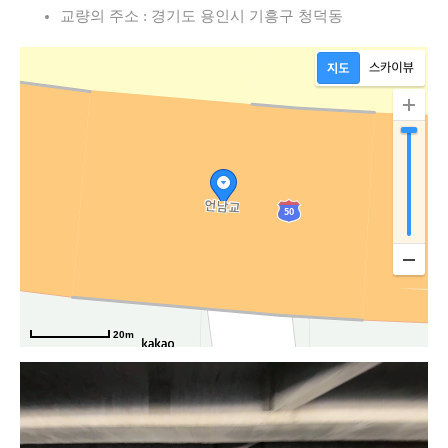
교량의 주소 : 경기도 용인시 기흥구 청덕동
20m
언동로