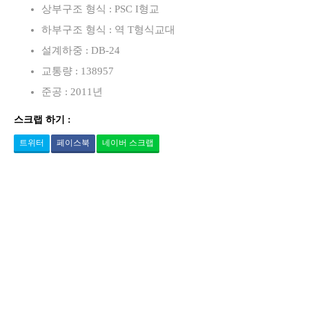
상부구조 형식 : PSC I형교
하부구조 형식 : 역 T형식교대
설계하중 : DB-24
교통량 : 138957
준공 : 2011년
스크랩 하기 :
트위터
페이스북
네이버 스크랩