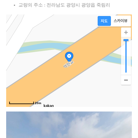
교량의 주소 : 전라남도 광양시 광양읍 죽림리
20m