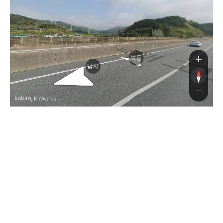
도로
도로
북동
남서
, KnWorks