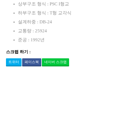
상부구조 형식 : PSC I형교
하부구조 형식 : T형 교각식
설계하중 : DB-24
교통량 : 25924
준공 : 1992년
스크랩 하기 :
트위터
페이스북
네이버 스크랩