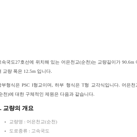
고속국도27호선에 위치해 있는 어은천교(순천)는 교량길이가 90.6m 
 교량 폭은 12.5m 입니다.
상부형식은 PSC I형교이며, 하부 형식은 T형 교각식입니다. 어은천
(순천)에 대한 구체적인 제원은 다음과 같습니다.
1. 교량의 개요
교량명 : 어은천교(순천)
도로종류 : 고속국도