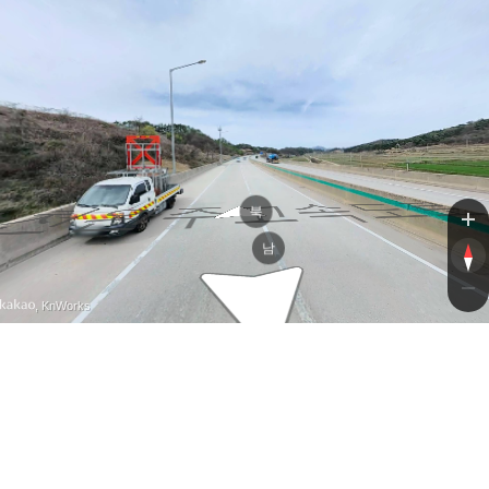
완주고속도
완주고속도
북
남
, KnWorks