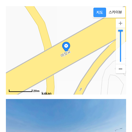
환로
20m