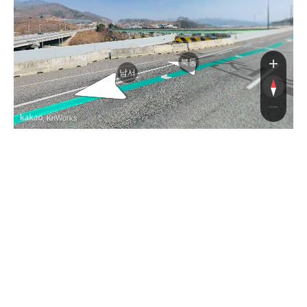
환로
북동
남서
, KnWorks