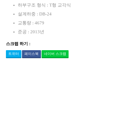
하부구조 형식 : T형 교각식
설계하중 : DB-24
교통량 : 4679
준공 : 2013년
스크랩 하기 :
트위터
페이스북
네이버 스크랩