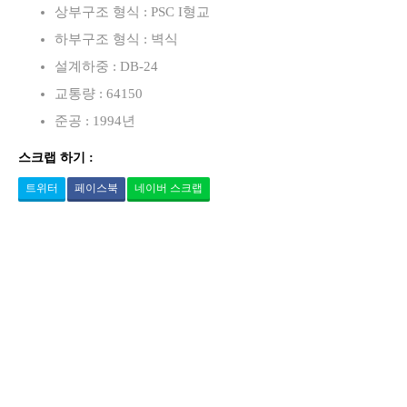
상부구조 형식 : PSC I형교
하부구조 형식 : 벽식
설계하중 : DB-24
교통량 : 64150
준공 : 1994년
스크랩 하기 :
트위터
페이스북
네이버 스크랩