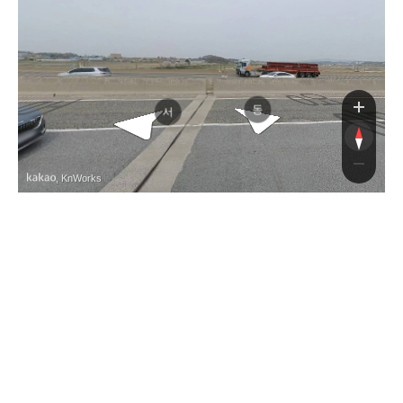
영동고속도로
영동고속도로
동
서
, KnWorks