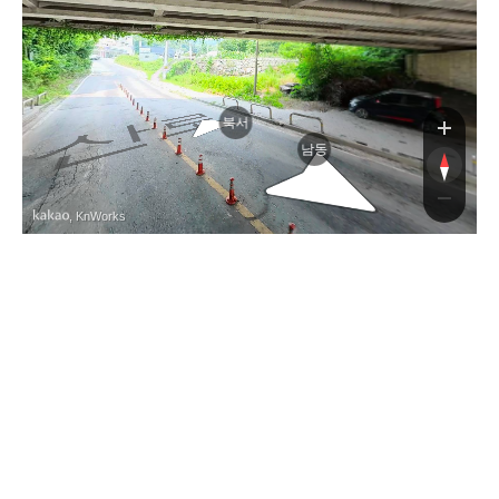
로
북서
남동
, KnWorks