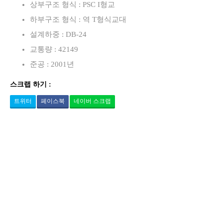
상부구조 형식 : PSC I형교
하부구조 형식 : 역 T형식교대
설계하중 : DB-24
교통량 : 42149
준공 : 2001년
스크랩 하기 :
트위터
페이스북
네이버 스크랩