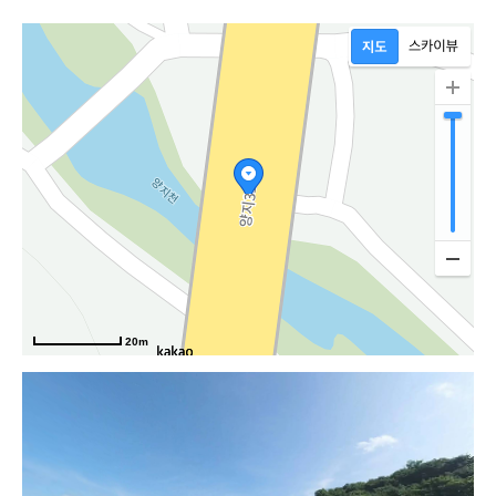
20m
모악로