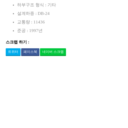
하부구조 형식 : 기타
설계하중 : DB-24
교통량 : 11436
준공 : 1997년
스크랩 하기 :
트위터
페이스북
네이버 스크랩