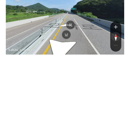
모악로
북
남
, KnWorks