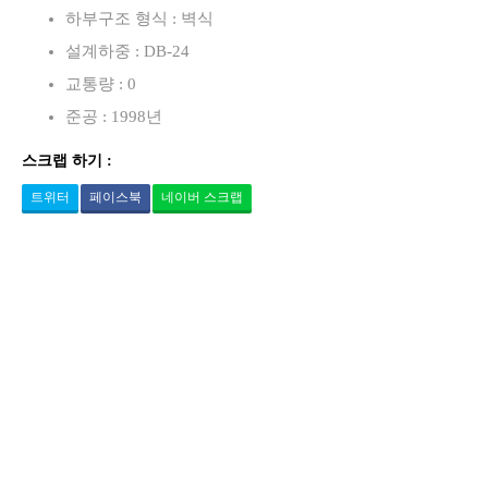
하부구조 형식 : 벽식
설계하중 : DB-24
교통량 : 0
준공 : 1998년
스크랩 하기 :
트위터
페이스북
네이버 스크랩