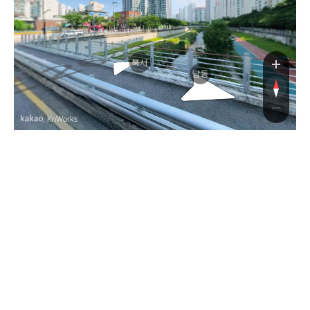
당현천
북서
남동
, KnWorks