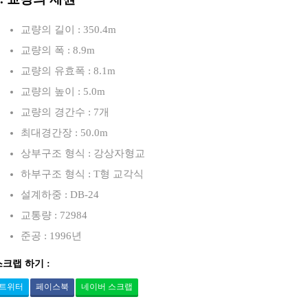
교량의 길이 : 350.4m
교량의 폭 : 8.9m
교량의 유효폭 : 8.1m
교량의 높이 : 5.0m
교량의 경간수 : 7개
최대경간장 : 50.0m
상부구조 형식 : 강상자형교
하부구조 형식 : T형 교각식
설계하중 : DB-24
교통량 : 72984
준공 : 1996년
스크랩 하기 :
트위터
페이스북
네이버 스크랩