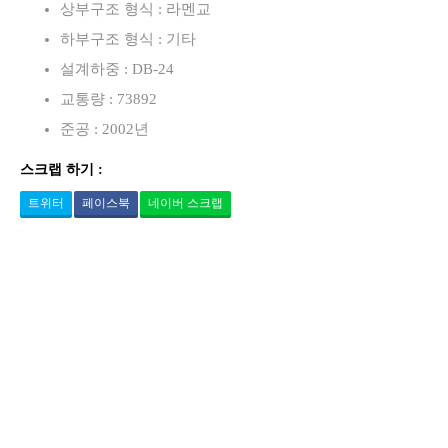
상부구조 형식 : 라멘교
하부구조 형식 : 기타
설계하중 : DB-24
교통량 : 73892
준공 : 2002년
스크랩 하기 :
트위터
페이스북
네이버 스크랩