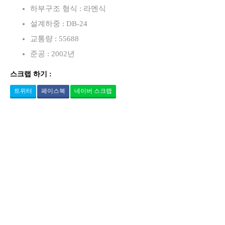
하부구조 형식 : 라멘식
설계하중 : DB-24
교통량 : 55688
준공 : 2002년
스크랩 하기 :
트위터
페이스북
네이버 스크랩