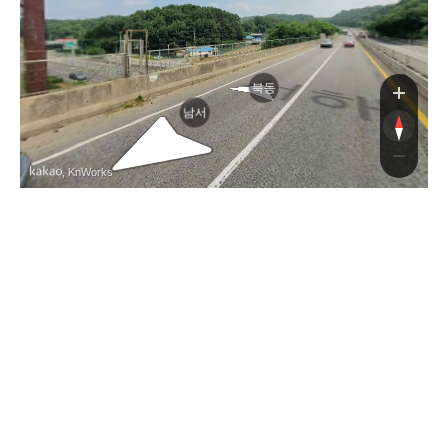
북동
남서
, KnWorks