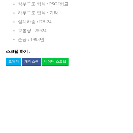
상부구조 형식 : PSC I형교
하부구조 형식 : 기타
설계하중 : DB-24
교통량 : 25924
준공 : 1993년
스크랩 하기 :
트위터
페이스북
네이버 스크랩