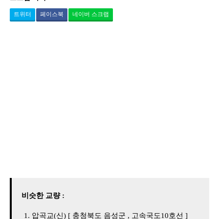
트위터
페이스북
네이버 스크랩
비슷한 교량 :
압곡교(신) [ 충청북도 음성군 , 고속국도10호선 ]