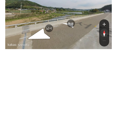
북동
남서
, KnWorks