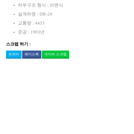
하부구조 형식 : 라멘식
설계하중 : DB-24
교통량 : 4433
준공 : 1993년
스크랩 하기 :
트위터
페이스북
네이버 스크랩