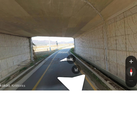
땅끝대로
땅끝대로
북
남
, KnWorks