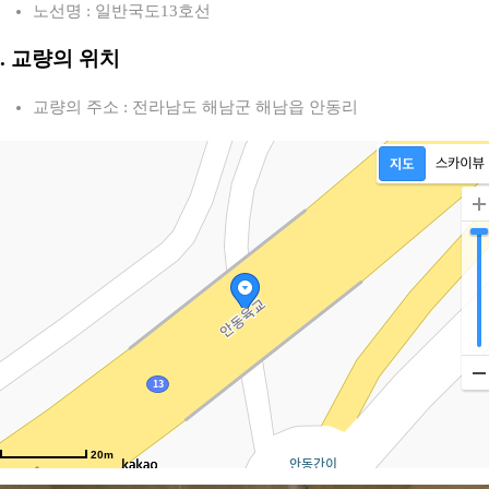
노선명 : 일반국도13호선
2. 교량의 위치
교량의 주소 : 전라남도 해남군 해남읍 안동리
20m