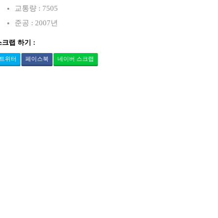
교통량 : 7505
준공 : 2007년
스크랩 하기 :
트위터
페이스북
네이버 스크랩