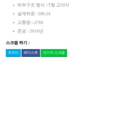
하부구조 형식 : T형 교각식
설계하중 : DB-24
교통량 : 2760
준공 : 2016년
스크랩 하기 :
트위터
페이스북
네이버 스크랩