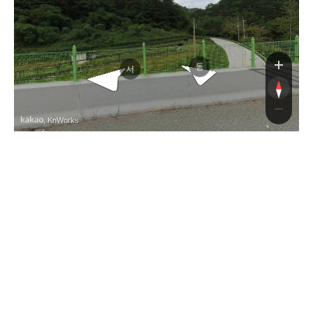
금강송로
금강송로
동
서
, KnWorks