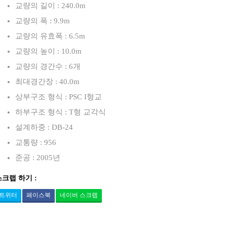
교량의 길이 : 240.0m
교량의 폭 : 9.9m
교량의 유효폭 : 6.5m
교량의 높이 : 10.0m
교량의 경간수 : 6개
최대경간장 : 40.0m
상부구조 형식 : PSC I형교
하부구조 형식 : T형 교각식
설계하중 : DB-24
교통량 : 956
준공 : 2005년
스크랩 하기 :
트위터
페이스북
네이버 스크랩