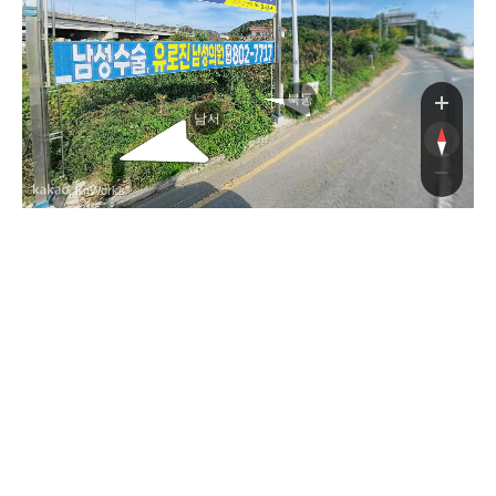
북동
남서
, KnWorks