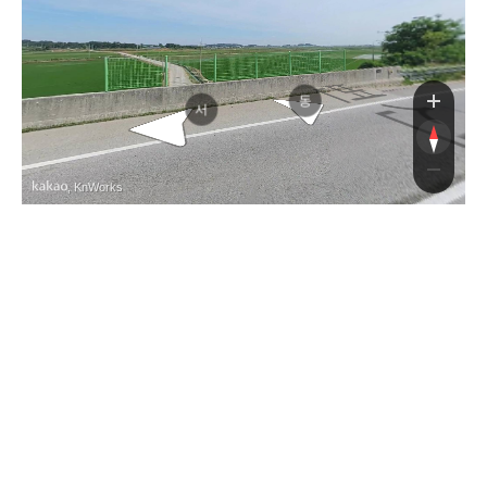
산바다로
변산바다로
동
서
, KnWorks