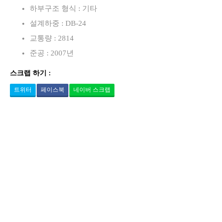
하부구조 형식 : 기타
설계하중 : DB-24
교통량 : 2814
준공 : 2007년
스크랩 하기 :
트위터
페이스북
네이버 스크랩