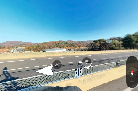
경춘로
경춘로
동
서
, KnWorks