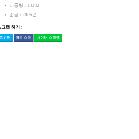
교통량 : 18382
준공 : 2005년
스크랩 하기 :
트위터
페이스북
네이버 스크랩