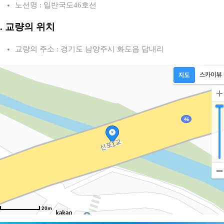
노선명 : 일반국도46호선
2. 교량의 위치
교량의 주소 : 경기도 남양주시 화도읍 답내리
20m