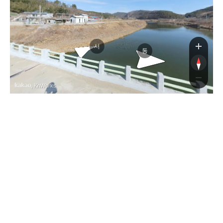
서
동
, KnWorks