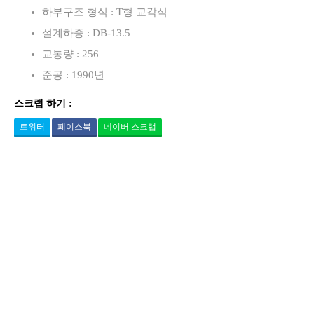
하부구조 형식 : T형 교각식
설계하중 : DB-13.5
교통량 : 256
준공 : 1990년
스크랩 하기 :
트위터
페이스북
네이버 스크랩