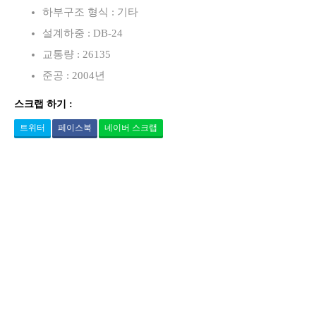
하부구조 형식 : 기타
설계하중 : DB-24
교통량 : 26135
준공 : 2004년
스크랩 하기 :
트위터
페이스북
네이버 스크랩