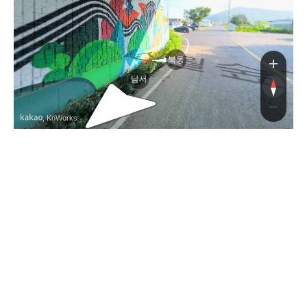
신
북동
남서
, KnWorks