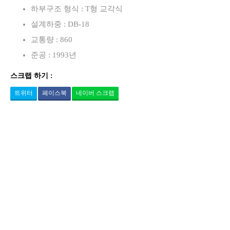
하부구조 형식 : T형 교각식
설계하중 : DB-18
교통량 : 860
준공 : 1993년
스크랩 하기 :
트위터
페이스북
네이버 스크랩