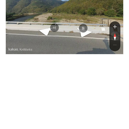
단석
단석
서
동
, KnWorks