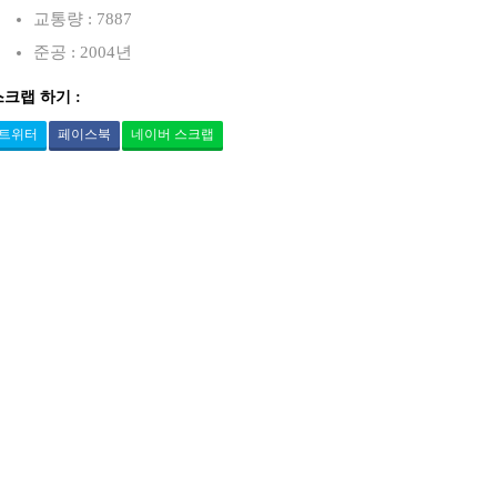
교통량 : 7887
준공 : 2004년
스크랩 하기 :
트위터
페이스북
네이버 스크랩