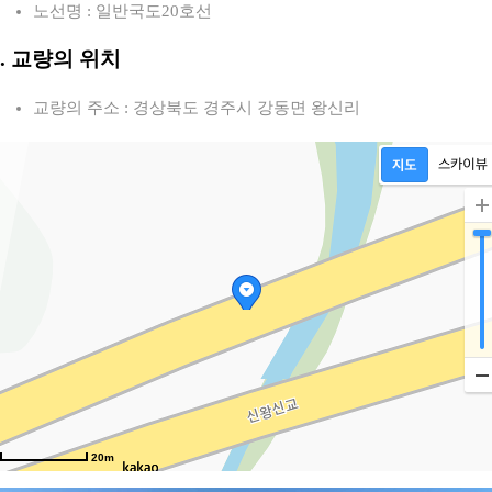
노선명 : 일반국도20호선
2. 교량의 위치
교량의 주소 : 경상북도 경주시 강동면 왕신리
20m