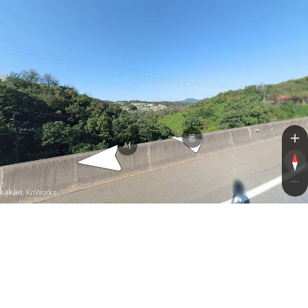
동
서
, KnWorks