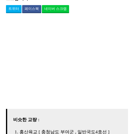
트위터
페이스북
네이버 스크랩
비슷한 교량 :
홍산육교 [ 충청남도 부여군 , 일반국도4호선 ]