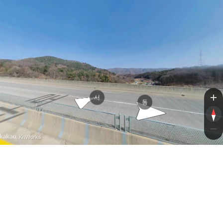
남
남
서
동
, KnWorks