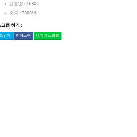
교통량 : 10602
준공 : 2009년
스크랩 하기 :
트위터
페이스북
네이버 스크랩