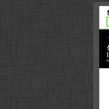
H
]
k