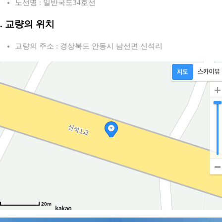
노선명 : 일반국도34호선
2. 교량의 위치
교량의 주소 : 경상북도 안동시 남선면 신석리
20m