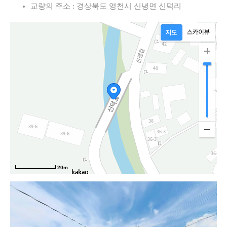
교량의 주소 : 경상북도 영천시 신녕면 신덕리
20m
신정