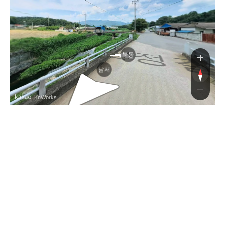
신정
북동
남서
, KnWorks