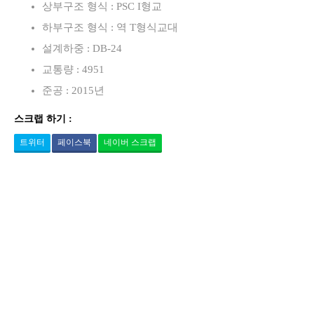
상부구조 형식 : PSC I형교
하부구조 형식 : 역 T형식교대
설계하중 : DB-24
교통량 : 4951
준공 : 2015년
스크랩 하기 :
트위터
페이스북
네이버 스크랩