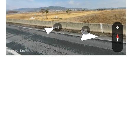
서
동
, KnWorks