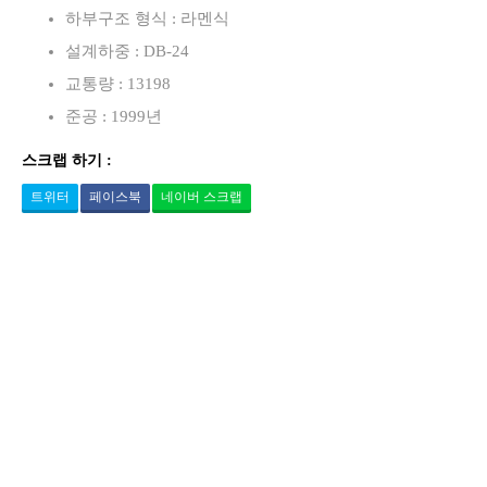
하부구조 형식 : 라멘식
설계하중 : DB-24
교통량 : 13198
준공 : 1999년
스크랩 하기 :
트위터
페이스북
네이버 스크랩