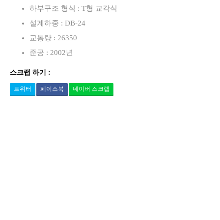
하부구조 형식 : T형 교각식
설계하중 : DB-24
교통량 : 26350
준공 : 2002년
스크랩 하기 :
트위터
페이스북
네이버 스크랩