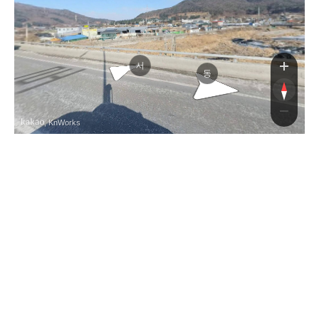
서
동
, KnWorks