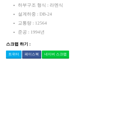
하부구조 형식 : 라멘식
설계하중 : DB-24
교통량 : 12564
준공 : 1994년
스크랩 하기 :
트위터
페이스북
네이버 스크랩