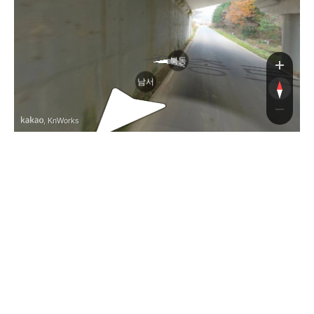
지종
북동
남서
, KnWorks