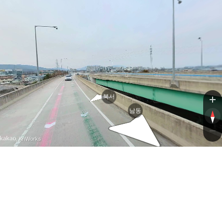
북서
남동
, KnWorks