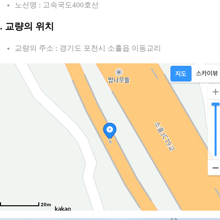
노선명 : 고속국도400호선
2. 교량의 위치
교량의 주소 : 경기도 포천시 소흘읍 이동교리
20m