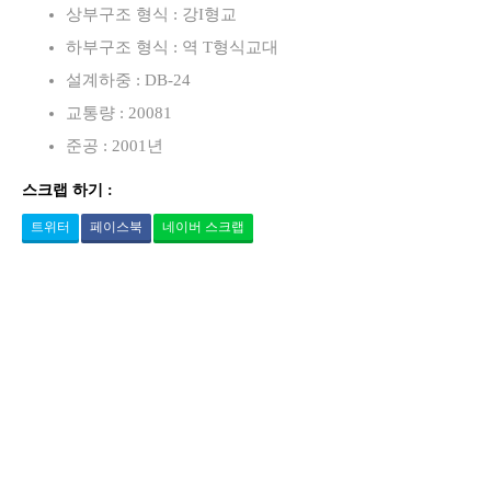
상부구조 형식 : 강I형교
하부구조 형식 : 역 T형식교대
설계하중 : DB-24
교통량 : 20081
준공 : 2001년
스크랩 하기 :
트위터
페이스북
네이버 스크랩