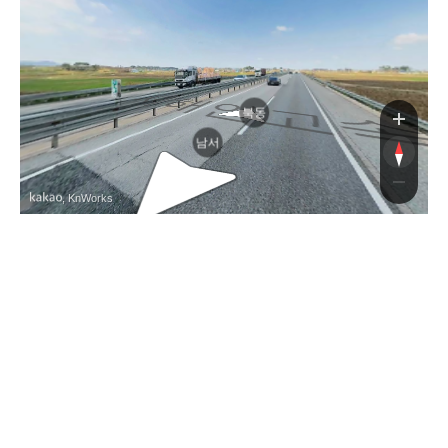
서
북동
남서
, KnWorks