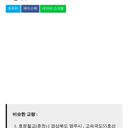
트위터
페이스북
네이버 스크랩
비슷한 교량 :
호문철교(춘천) [ 경상북도 영주시 , 고속국도55호선