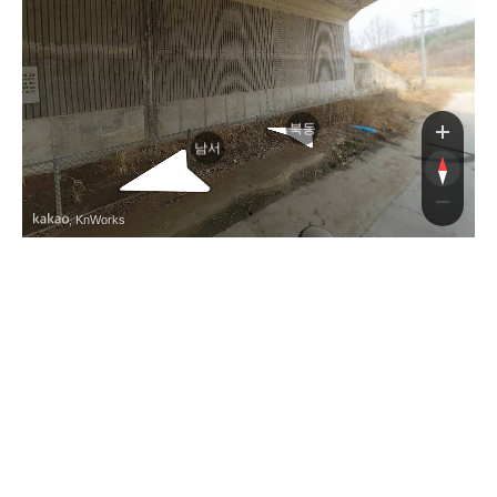
계
북동
남서
, KnWorks