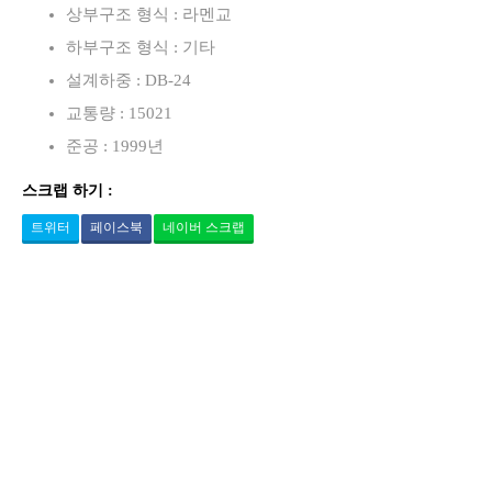
상부구조 형식 : 라멘교
하부구조 형식 : 기타
설계하중 : DB-24
교통량 : 15021
준공 : 1999년
스크랩 하기 :
트위터
페이스북
네이버 스크랩