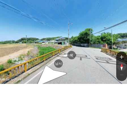
연무
연무
북
남서
, KnWorks