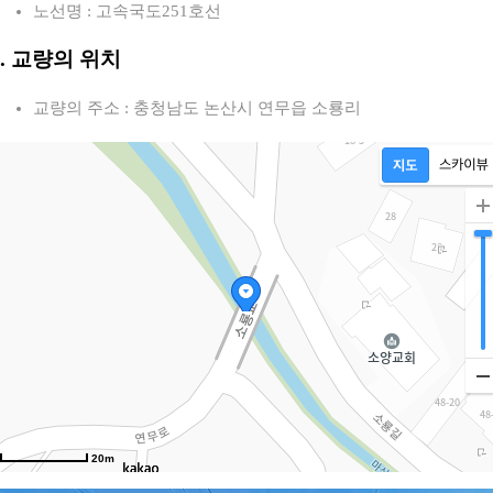
노선명 : 고속국도251호선
2. 교량의 위치
교량의 주소 : 충청남도 논산시 연무읍 소룡리
20m