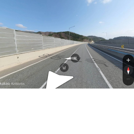
영동
영동
북
남
, KnWorks