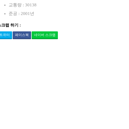
교통량 : 30138
준공 : 2001년
스크랩 하기 :
트위터
페이스북
네이버 스크랩