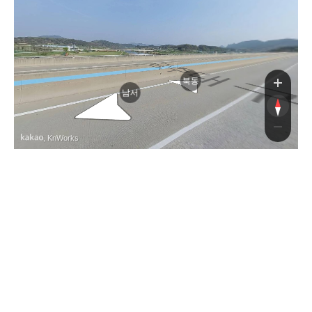
구고속도로
구고속도로
북동
남서
, KnWorks