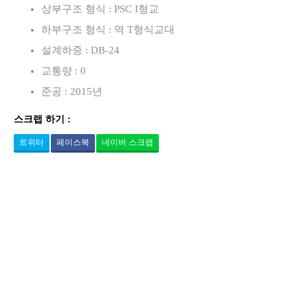
상부구조 형식 : PSC I형교
하부구조 형식 : 역 T형식교대
설계하중 : DB-24
교통량 : 0
준공 : 2015년
스크랩 하기 :
트위터
페이스북
네이버 스크랩