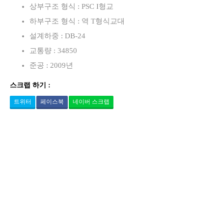
상부구조 형식 : PSC I형교
하부구조 형식 : 역 T형식교대
설계하중 : DB-24
교통량 : 34850
준공 : 2009년
스크랩 하기 :
트위터
페이스북
네이버 스크랩