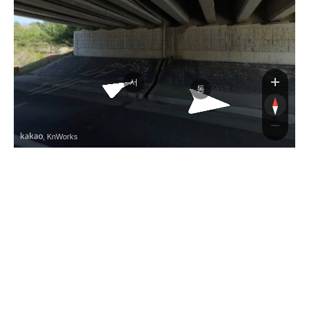
서울양양고속도로
서
동
, KnWorks