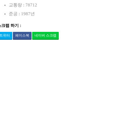
교통량 : 78712
준공 : 1987년
스크랩 하기 :
트위터
페이스북
네이버 스크랩