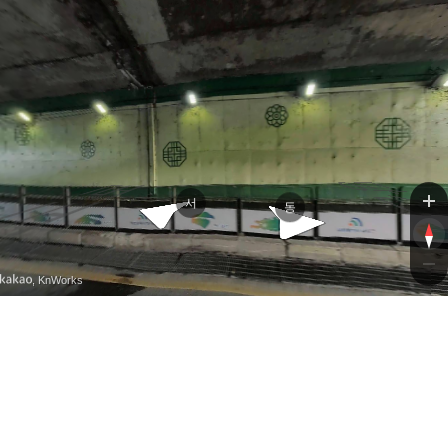
경부고속도로
당진영덕고속도로
서
동
, KnWorks