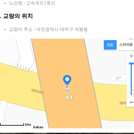
노선명 : 고속국도1호선
2. 교량의 위치
교량의 주소 : 대전광역시 대덕구 석봉동
20m