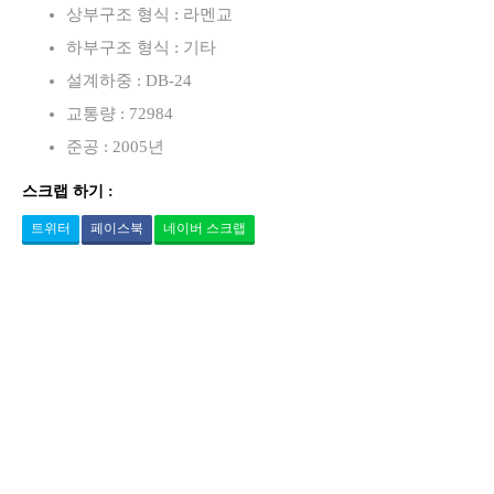
상부구조 형식 : 라멘교
하부구조 형식 : 기타
설계하중 : DB-24
교통량 : 72984
준공 : 2005년
스크랩 하기 :
트위터
페이스북
네이버 스크랩