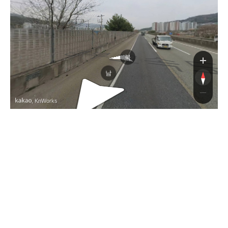
경부
북
남
, KnWorks