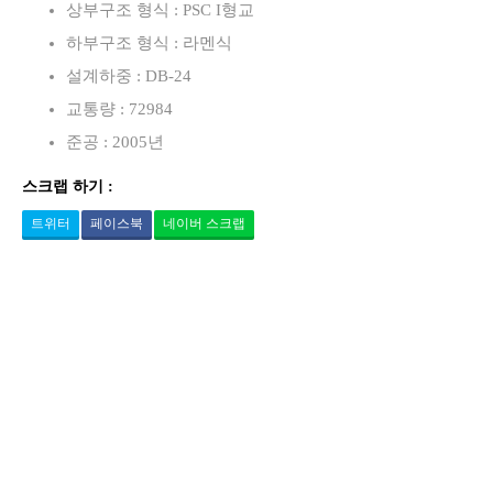
상부구조 형식 : PSC I형교
하부구조 형식 : 라멘식
설계하중 : DB-24
교통량 : 72984
준공 : 2005년
스크랩 하기 :
트위터
페이스북
네이버 스크랩