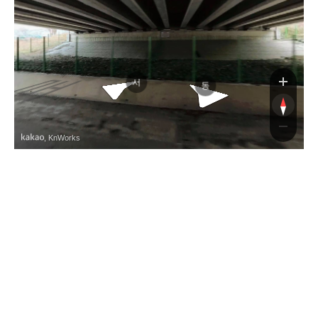
양산
양산대
서
동
, KnWorks