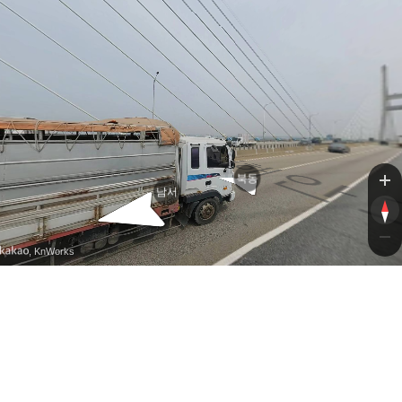
고속도로
고속도로
북동
남서
, KnWorks