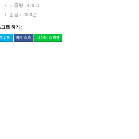
교통량 : 47973
준공 : 2000년
스크랩 하기 :
트위터
페이스북
네이버 스크랩