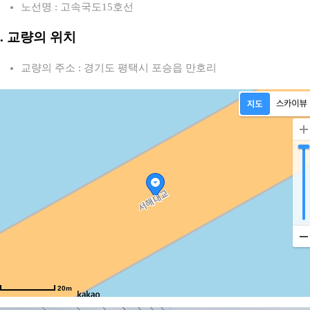
노선명 : 고속국도15호선
2. 교량의 위치
교량의 주소 : 경기도 평택시 포승읍 만호리
20m