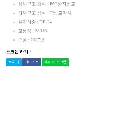
상부구조 형식 : PSC상자형교
하부구조 형식 : T형 교각식
설계하중 : DB-24
교통량 : 28018
준공 : 2007년
스크랩 하기 :
트위터
페이스북
네이버 스크랩