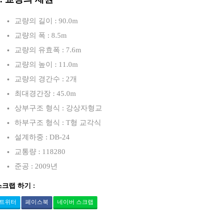
교량의 길이 : 90.0m
교량의 폭 : 8.5m
교량의 유효폭 : 7.6m
교량의 높이 : 11.0m
교량의 경간수 : 2개
최대경간장 : 45.0m
상부구조 형식 : 강상자형교
하부구조 형식 : T형 교각식
설계하중 : DB-24
교통량 : 118280
준공 : 2009년
스크랩 하기 :
트위터
페이스북
네이버 스크랩