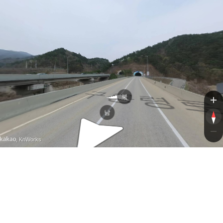
서울
구룡령
북
남
, KnWorks