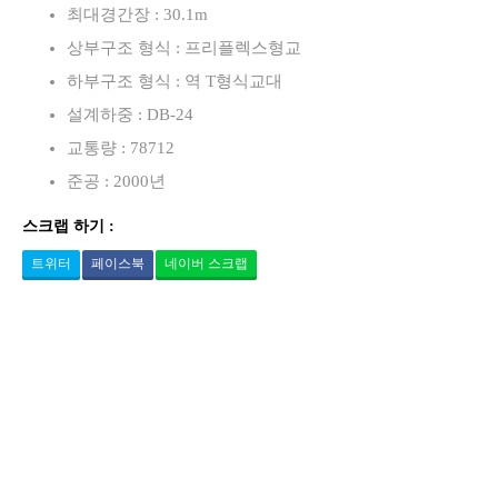
최대경간장 : 30.1m
상부구조 형식 : 프리플렉스형교
하부구조 형식 : 역 T형식교대
설계하중 : DB-24
교통량 : 78712
준공 : 2000년
스크랩 하기 :
트위터
페이스북
네이버 스크랩