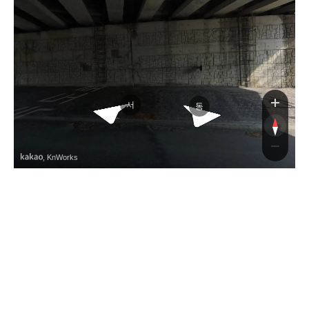
호남지선고속도로
대
전
남
부순
환
고
속
도
서
동
, KnWorks